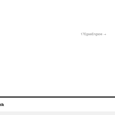
17EgaaEngsoe
→
tik