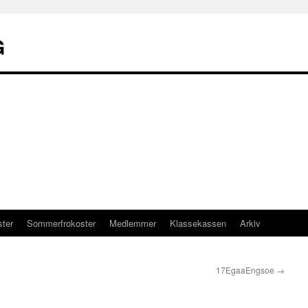
G
ster
Sommerfrokoster
Medlemmer
Klassekassen
Arkiv
17EgaaEngsoe
→