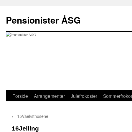
Hop
til
Pensionister ÅSG
indhold
Forside
Arrangementer
Julefrokoster
Sommerfrokos
←
15Vaeksthusene
16Jelling