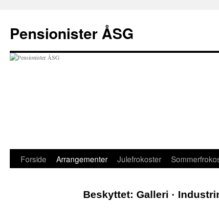
Hop
til
Pensionister ÅSG
indhold
Forside
Arrangementer
Julefrokoster
Sommerfrokos
Beskyttet: Galleri · Indus