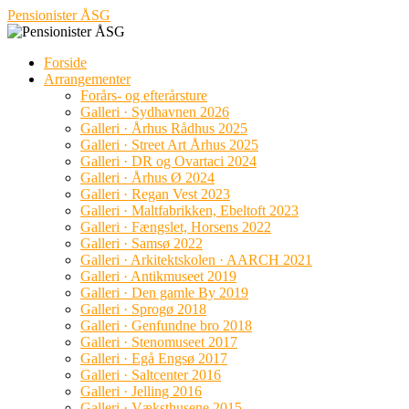
Hop
Pensionister ÅSG
til
indhold
Forside
Arrangementer
Forårs- og efterårsture
Galleri · Sydhavnen 2026
Galleri · Århus Rådhus 2025
Galleri · Street Art Århus 2025
Galleri · DR og Ovartaci 2024
Galleri · Århus Ø 2024
Galleri · Regan Vest 2023
Galleri · Maltfabrikken, Ebeltoft 2023
Galleri · Fængslet, Horsens 2022
Galleri · Samsø 2022
Galleri · Arkitektskolen · AARCH 2021
Galleri · Antikmuseet 2019
Galleri · Den gamle By 2019
Galleri · Sprogø 2018
Galleri · Genfundne bro 2018
Galleri · Stenomuseet 2017
Galleri · Egå Engsø 2017
Galleri · Saltcenter 2016
Galleri · Jelling 2016
Galleri · Væksthusene 2015