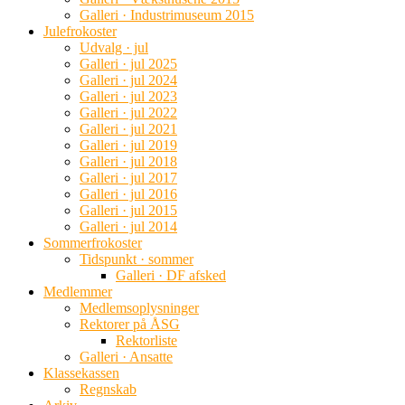
Galleri · Industrimuseum 2015
Julefrokoster
Udvalg · jul
Galleri · jul 2025
Galleri · jul 2024
Galleri · jul 2023
Galleri · jul 2022
Galleri · jul 2021
Galleri · jul 2019
Galleri · jul 2018
Galleri · jul 2017
Galleri · jul 2016
Galleri · jul 2015
Galleri · jul 2014
Sommerfrokoster
Tidspunkt · sommer
Galleri · DF afsked
Medlemmer
Medlemsoplysninger
Rektorer på ÅSG
Rektorliste
Galleri · Ansatte
Klassekassen
Regnskab