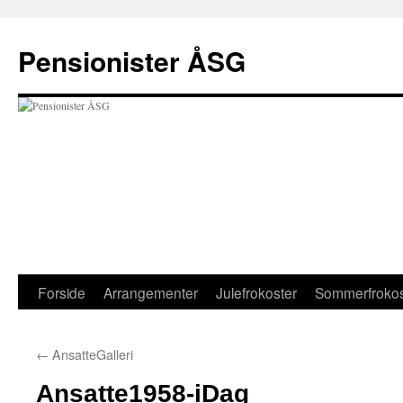
Hop
til
Pensionister ÅSG
indhold
Forside
Arrangementer
Julefrokoster
Sommerfrokos
←
AnsatteGalleri
Ansatte1958-iDag