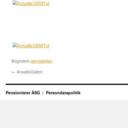
Bogmærk
permalinket
.
←
AnsatteGalleri
Pensionister ÅSG
Persondatapolitik